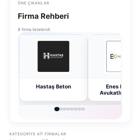
ÖNE ÇIKANLAR
Firma Rehberi
8 firma listelendi
n
Enes Kaplan
Trend Yapı Akus
Avukatlık Bürosu
KATEGORIYE AIT FIRMALAR