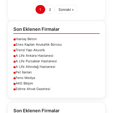
1
2
Sonraki »
Son Eklenen Firmalar
Hastaş Beton
■
Enes Kaplan Avukatlık Bürosu
■
Trend Yapı Akustik
■
A Life Ankara Hastanesi
■
A Life Pursaklar Hastanesi
■
A Life Altındağ Hastanesi
■
Pet İlanları
■
Feno Medya
■
AKG Bilişim
■
Edirne Ahval Gazetesi
■
Son Eklenen Firmalar